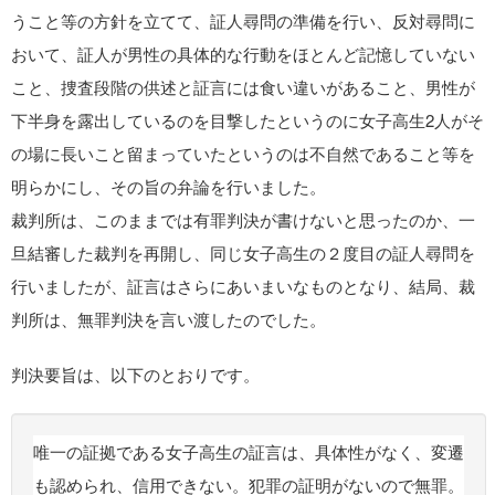
うこと等の方針を立てて、証人尋問の準備を行い、反対尋問に
おいて、証人が男性の具体的な行動をほとんど記憶していない
こと、捜査段階の供述と証言には食い違いがあること、男性が
下半身を露出しているのを目撃したというのに女子高生2人がそ
の場に長いこと留まっていたというのは不自然であること等を
明らかにし、その旨の弁論を行いました。
裁判所は、このままでは有罪判決が書けないと思ったのか、一
旦結審した裁判を再開し、同じ女子高生の２度目の証人尋問を
行いましたが、証言はさらにあいまいなものとなり、結局、裁
判所は、無罪判決を言い渡したのでした。
判決要旨は、以下のとおりです。
唯一の証拠である女子高生の証言は、具体性がなく、変遷
も認められ、信用できない。犯罪の証明がないので無罪。