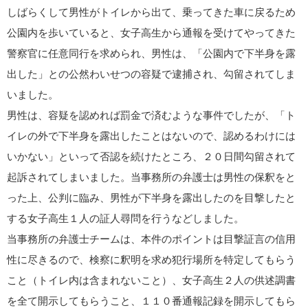
しばらくして男性がトイレから出て、乗ってきた車に戻るため
公園内を歩いていると、女子高生から通報を受けてやってきた
警察官に任意同行を求められ、男性は、「公園内で下半身を露
出した」との公然わいせつの容疑で逮捕され、勾留されてしま
いました。
男性は、容疑を認めれば罰金で済むような事件でしたが、「ト
イレの外で下半身を露出したことはないので、認めるわけには
いかない」といって否認を続けたところ、２０日間勾留されて
起訴されてしまいました。当事務所の弁護士は男性の保釈をと
った上、公判に臨み、男性が下半身を露出したのを目撃したと
する女子高生１人の証人尋問を行うなどしました。
当事務所の弁護士チームは、本件のポイントは目撃証言の信用
性に尽きるので、検察に釈明を求め犯行場所を特定してもらう
こと（トイレ内は含まれないこと）、女子高生２人の供述調書
を全て開示してもらうこと、１１０番通報記録を開示してもら