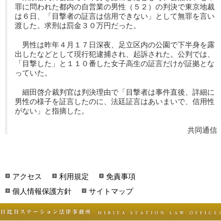
罪に問われた都内の自営業の男性（５２）の判決で東京地裁
は６日、「目撃者の証言は信用できない」として無罪を言い
渡した。求刑は罰金３０万円だった。
男性は昨年４月１７日深夜、足立区内の公園で下半身を露
出したなどとして現行犯逮捕され、起訴された。公判では、
「目撃した」と１１０番した女子高生の証言だけが証拠とな
っていた。
細田啓介裁判官は判決理由で「目撃者は事件直後、詳細に
男性の様子を証言したのに、法廷証言はあいまいで、信用性
がない」と指摘した。
共同通信
アクセス
利用規定
免責事項
個人情報保護方針
サイトマップ